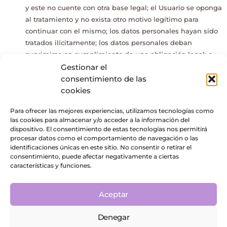
y este no cuente con otra base legal; el Usuario se oponga
al tratamiento y no exista otro motivo legítimo para
continuar con el mismo; los datos personales hayan sido
tratados ilícitamente; los datos personales deban
suprimirse en cumplimiento de una obligación legal; o
los datos personales hayan sido obtenidos producto de
Gestionar el
una oferta directa de servicios de la sociedad de la
consentimiento de las
información a un menor de 14 años. Además de suprimir
cookies
los datos, el Responsable del tratamiento, teniendo en
Para ofrecer las mejores experiencias, utilizamos tecnologías como
cuenta la tecnología disponible y el coste de su
las cookies para almacenar y/o acceder a la información del
aplicación, deberá adoptar medidas razonables para
dispositivo. El consentimiento de estas tecnologías nos permitirá
informar a los responsables que estén tratando los datos
procesar datos como el comportamiento de navegación o las
identificaciones únicas en este sitio. No consentir o retirar el
personales de la solicitud del interesado de supresión de
consentimiento, puede afectar negativamente a ciertas
cualquier enlace a esos datos personales.
características y funciones.
Derecho a la limitación del tratamiento:
Es el derecho
del Usuario a limitar el tratamiento de sus datos
Aceptar
personales. El Usuario tiene derecho a obtener la
limitación del tratamiento cuando impugne la exactitud
Denegar
de sus datos personales; el tratamiento sea ilícito; el